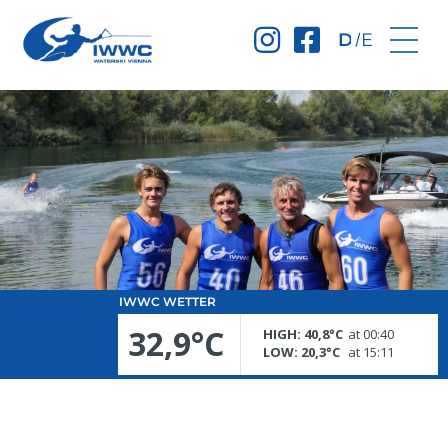
Deutsch
English
IWWC WETTER